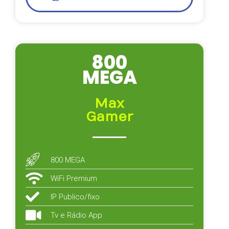
800
MEGA
Max
Gamer
800 MEGA
WiFi Premium
IP Publico/fixo
Tv e Rádio App