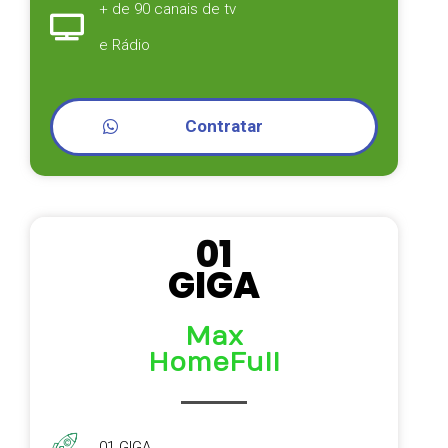
+ de 90 canais de tv
e Rádio
Contratar
01
GIGA
Max
HomeFull
01 GIGA